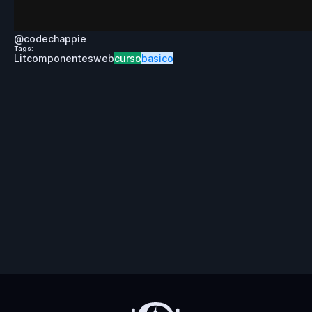
@
codechappie
Tags:
Lit
componentes
web
curso
basico