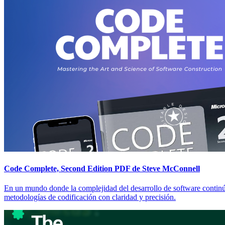
Code Complete, Second Edition PDF de Steve McConnell
En un mundo donde la complejidad del desarrollo de software continú
metodologías de codificación con claridad y precisión.