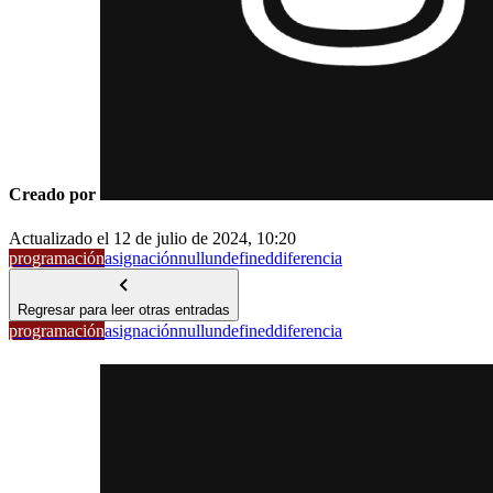
Creado por
Actualizado el
12 de julio de 2024, 10:20
programación
asignación
null
undefined
diferencia
Regresar para leer otras entradas
programación
asignación
null
undefined
diferencia