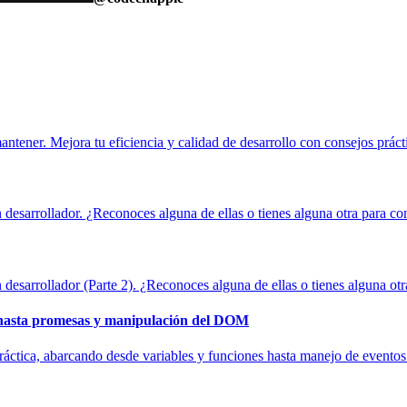
mantener. Mejora tu eficiencia y calidad de desarrollo con consejos práct
un desarrollador. ¿Reconoces alguna de ellas o tienes alguna otra para co
n desarrollador (Parte 2). ¿Reconoces alguna de ellas o tienes alguna ot
 hasta promesas y manipulación del DOM
práctica, abarcando desde variables y funciones hasta manejo de evento