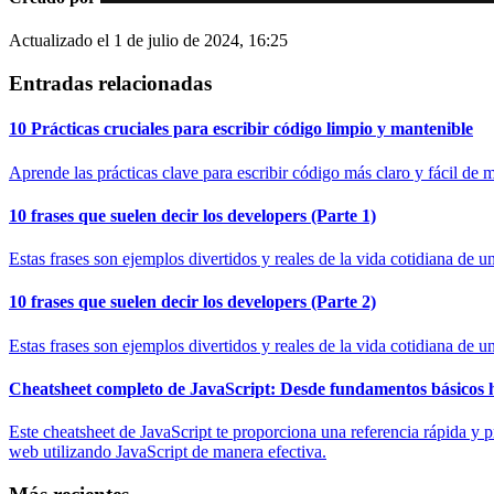
Actualizado el
1 de julio de 2024, 16:25
Entradas relacionadas
10 Prácticas cruciales para escribir código limpio y mantenible
Aprende las prácticas clave para escribir código más claro y fácil de 
10 frases que suelen decir los developers (Parte 1)
Estas frases son ejemplos divertidos y reales de la vida cotidiana de 
10 frases que suelen decir los developers (Parte 2)
Estas frases son ejemplos divertidos y reales de la vida cotidiana de u
Cheatsheet completo de JavaScript: Desde fundamentos básicos
Este cheatsheet de JavaScript te proporciona una referencia rápida y 
web utilizando JavaScript de manera efectiva.