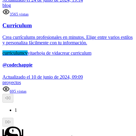
blog
3565
vistas
Curriculum
Crea currículums profesionales en minutos. Elige entre varios estilos
y personaliza fácilmente con tu información.
curriculum
cv
vitae
hoja de vida
crear curriculum
@
codechappie
Actualizado el
10 de junio de 2024, 09:09
proyectos
695
vistas
1