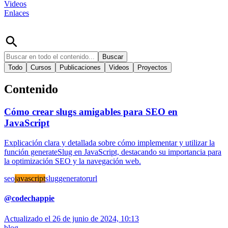
Videos
Enlaces
Buscar
Todo
Cursos
Publicaciones
Videos
Proyectos
Contenido
Cómo crear slugs amigables para SEO en
JavaScript
Explicación clara y detallada sobre cómo implementar y utilizar la
función generateSlug en JavaScript, destacando su importancia para
la optimización SEO y la navegación web.
seo
javascript
slug
generator
url
@
codechappie
Actualizado el
26 de junio de 2024, 10:13
blog