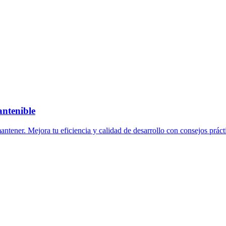
antenible
mantener. Mejora tu eficiencia y calidad de desarrollo con consejos práct