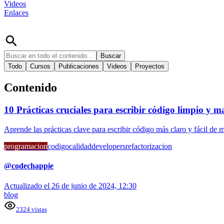
Videos
Enlaces
Buscar
Todo
Cursos
Publicaciones
Videos
Proyectos
Contenido
10 Prácticas cruciales para escribir código limpio y m
Aprende las prácticas clave para escribir código más claro y fácil de 
programacion
codigo
calidad
developers
refactorizacion
@
codechappie
Actualizado el
26 de junio de 2024, 12:30
blog
2324
vistas