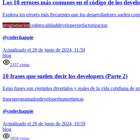
Los 10 errores más comunes en el código de los devel
Explora los errores más frecuentes que los desarrolladores suelen come
programacion
codigo
calidad
developers
refactorizacion
@
codechappie
Actualizado el
26 de junio de 2024, 11:59
blog
2357
vistas
10 frases que suelen decir los developers (Parte 2)
Estas frases son ejemplos divertidos y reales de la vida cotidiana de u
frases
programador
developer
humor
tipicas
@
codechappie
Actualizado el
26 de junio de 2024, 10:59
blog
2856
vistas