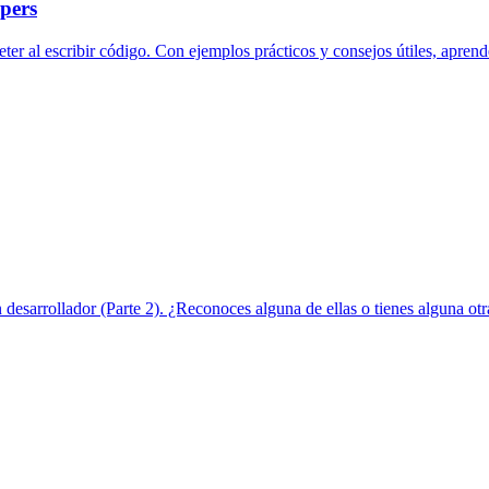
opers
ter al escribir código. Con ejemplos prácticos y consejos útiles, aprend
n desarrollador (Parte 2). ¿Reconoces alguna de ellas o tienes alguna ot