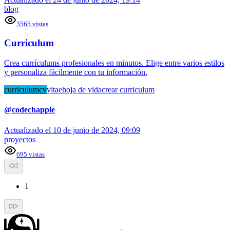
blog
3565
vistas
Curriculum
Crea currículums profesionales en minutos. Elige entre varios estilos
y personaliza fácilmente con tu información.
curriculum
cv
vitae
hoja de vida
crear curriculum
@
codechappie
Actualizado el
10 de junio de 2024, 09:09
proyectos
695
vistas
1