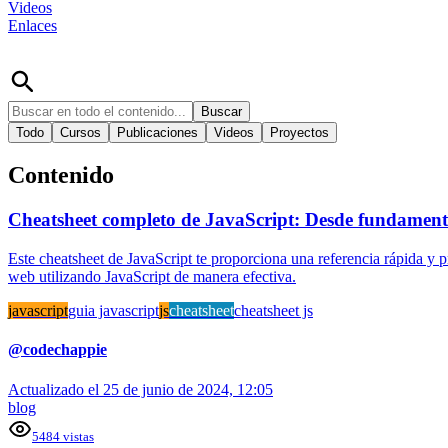
Videos
Enlaces
Buscar
Todo
Cursos
Publicaciones
Videos
Proyectos
Contenido
Cheatsheet completo de JavaScript: Desde fundamen
Este cheatsheet de JavaScript te proporciona una referencia rápida y 
web utilizando JavaScript de manera efectiva.
javascript
guia javascript
js
cheatsheet
cheatsheet js
@
codechappie
Actualizado el
25 de junio de 2024, 12:05
blog
5484
vistas