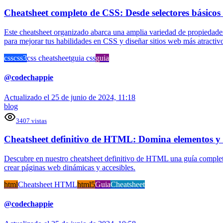
Cheatsheet completo de CSS: Desde selectores básicos
Este cheatsheet organizado abarca una amplia variedad de propiedades
para mejorar tus habilidades en CSS y diseñar sitios web más atractiv
css
css3
css cheatsheet
guia css
guia
@
codechappie
Actualizado el
25 de junio de 2024, 11:18
blog
3407
vistas
Cheatsheet definitivo de HTML: Domina elementos y a
Descubre en nuestro cheatsheet definitivo de HTML una guía completa 
crear páginas web dinámicas y accesibles.
html
Cheatsheet HTML
html5
Guia
Cheatsheet
@
codechappie