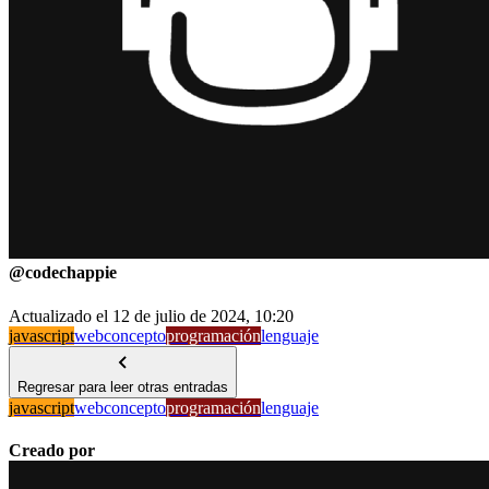
@
codechappie
Actualizado el
12 de julio de 2024, 10:20
javascript
web
concepto
programación
lenguaje
Regresar para leer otras entradas
javascript
web
concepto
programación
lenguaje
Creado por