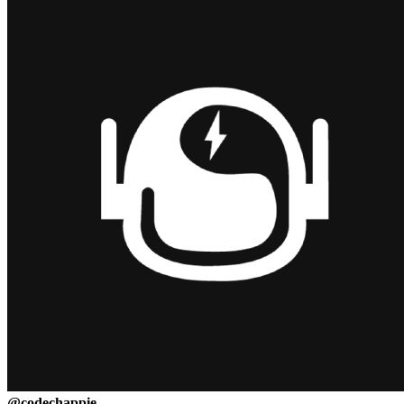
@
codechappie