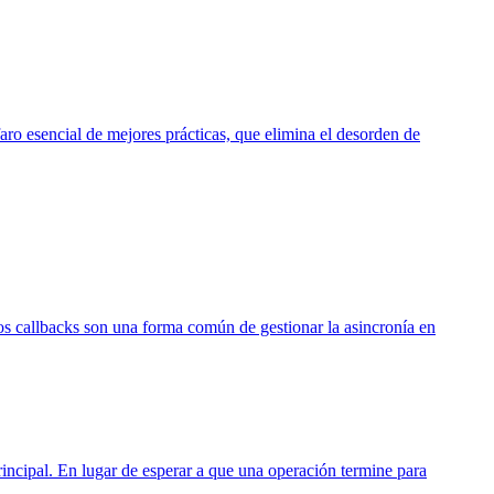
o esencial de mejores prácticas, que elimina el desorden de
os callbacks son una forma común de gestionar la asincronía en
incipal. En lugar de esperar a que una operación termine para