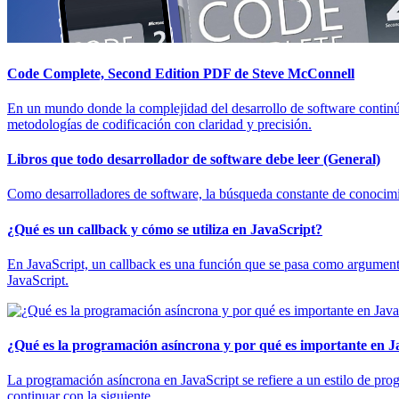
Code Complete, Second Edition PDF de Steve McConnell
En un mundo donde la complejidad del desarrollo de software continú
metodologías de codificación con claridad y precisión.
Libros que todo desarrollador de software debe leer (General)
Como desarrolladores de software, la búsqueda constante de conocimi
¿Qué es un callback y cómo se utiliza en JavaScript?
En JavaScript, un callback es una función que se pasa como argumento
JavaScript.
¿Qué es la programación asíncrona y por qué es importante en J
La programación asíncrona en JavaScript se refiere a un estilo de pro
continuar con la siguiente.