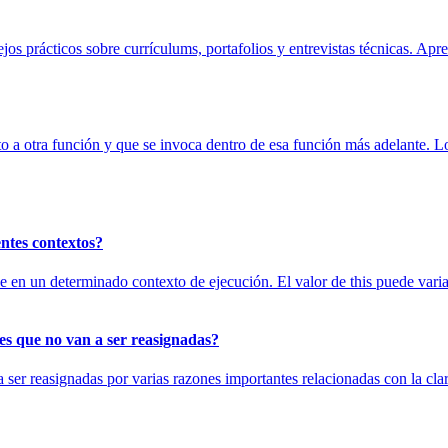
 prácticos sobre currículums, portafolios y entrevistas técnicas. Apr
 a otra función y que se invoca dentro de esa función más adelante. L
entes contextos?
enece en un determinado contexto de ejecución. El valor de this puede v
es que no van a ser reasignadas?
 ser reasignadas por varias razones importantes relacionadas con la clar