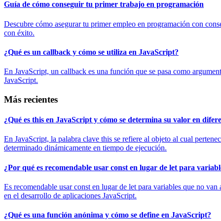
Guía de cómo conseguir tu primer trabajo en programación
Descubre cómo asegurar tu primer empleo en programación con consejos
con éxito.
¿Qué es un callback y cómo se utiliza en JavaScript?
En JavaScript, un callback es una función que se pasa como argumento
JavaScript.
Más recientes
¿Qué es this en JavaScript y cómo se determina su valor en difer
En JavaScript, la palabra clave this se refiere al objeto al cual pert
determinado dinámicamente en tiempo de ejecución.
¿Por qué es recomendable usar const en lugar de let para variabl
Es recomendable usar const en lugar de let para variables que no van a
en el desarrollo de aplicaciones JavaScript.
¿Qué es una función anónima y cómo se define en JavaScript?