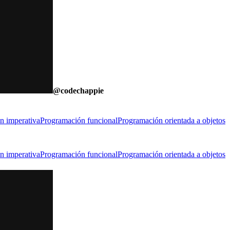
@
codechappie
n imperativa
Programación funcional
Programación orientada a objetos
n imperativa
Programación funcional
Programación orientada a objetos