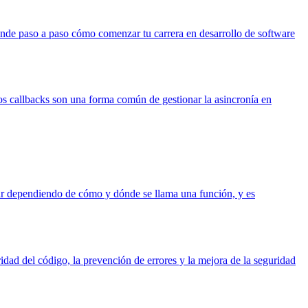
ende paso a paso cómo comenzar tu carrera en desarrollo de software
os callbacks son una forma común de gestionar la asincronía en
ariar dependiendo de cómo y dónde se llama una función, y es
idad del código, la prevención de errores y la mejora de la seguridad