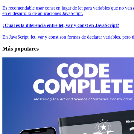
Es recomendable usar const en lugar de let para variables que no van a
en el desarrollo de aplicaciones JavaScript.
¿Cuál es la diferencia entre let, var y const en JavaScript?
En JavaScript, let, var y const son formas de declarar variables, pero t
Más populares