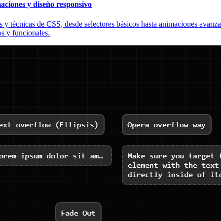
aciones y diseño responsivo
 y técnicas de CSS, desde selectores básicos hasta animaciones avanzad
os y funcionales.