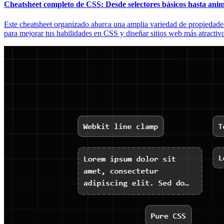
Cheatsheet completo de CSS: Desde selectores básicos hasta anim
Este cheatsheet organizado abarca una amplia variedad de propiedades
para mejorar tus habilidades en CSS y diseñar sitios web más atractiv